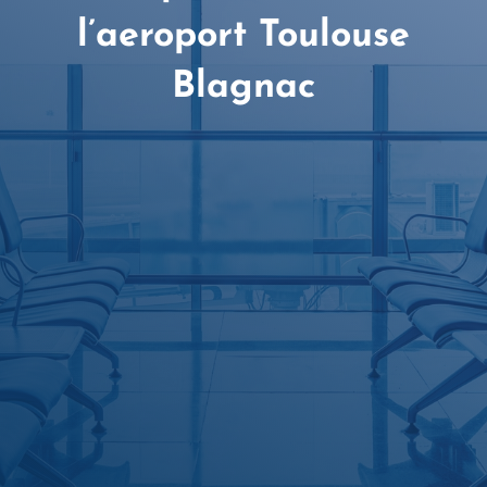
l’aeroport Toulouse
Blagnac

Chauffeurs professionnels et
expérimentés, discrétion
confidentialité assurée

Sur simple demande aide au port de
vos bagages si besoin

Véhicules propres et service fiable
en permanence